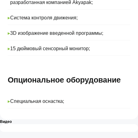
разработанная компанией Akyapak;
▸
Система контроля движения;
▸
3D изображение введенной программы;
Я ознакомлен и согласен с условиями
Политики конфиденциальности
▸
15 дюймовый сенсорный монитор;
Отправить
Опциональное оборудование
▸
Специальная оснастка;
Компания-поставщик сложного
металлообрабатывающего оборудования
нового типа
Видео
Оборудование