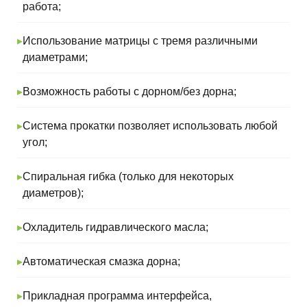
работа;
▸
Использование матрицы с тремя различными
диаметрами;
Не нашли
подходящий
▸
Возможность работы с дорном/без дорна;
товар или нужна
помощь
▸
Система прокатки позволяет использовать любой
специалиста?
угол;
Оставьте заявку
и мы проконсультируем
и поможем подобрать нужный
▸
Спиральная гибка (только для некоторых
для вас станок
диаметров);
▸
Охладитель гидравлического масла;
▸
Автоматическая смазка дорна;
▸
Прикладная программа интерфейса,