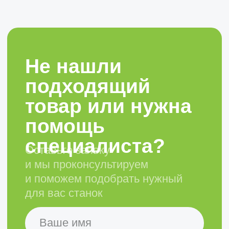
Листообрабатывающие станки
Металлорежущие станки
Оборудование для производства
металлоконструкций
Гибочный инструмент
Зажимная оснастка
Сервисное обслуживание и
запчасти
Компания
Наши преимущества
Реквизиты и контакты
+7 (831) 435-12-64
info@clevertechno.ru