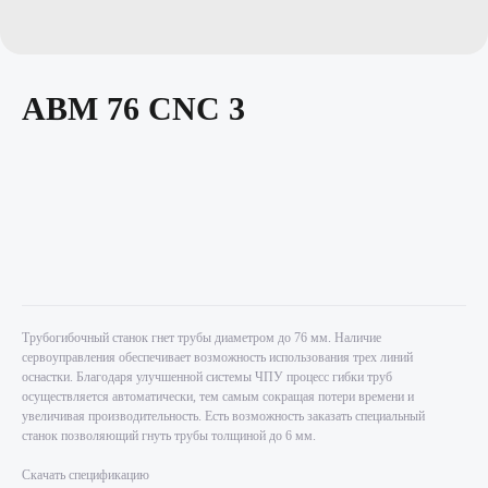
ABM 76 CNC 3
Трубогибочный станок гнет трубы диаметром до 76 мм. Наличие
сервоуправления обеспечивает возможность использования трех линий
оснастки. Благодаря улучшенной системы ЧПУ процесс гибки труб
осуществляется автоматически, тем самым сокращая потери времени и
увеличивая производительность. Есть возможность заказать специальный
станок позволяющий гнуть трубы толщиной до 6 мм.
Скачать спецификацию