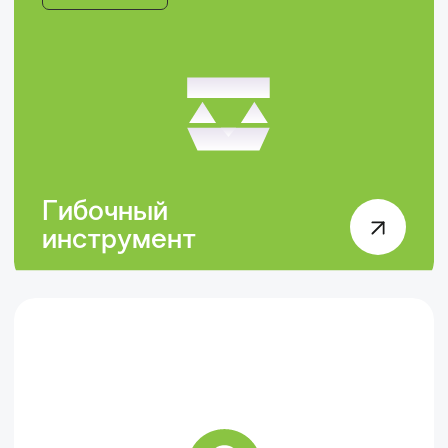
Гибочный
инструмент
CleverBend
CleverBend - умные и надежные
решения для задач по гибке листового
металла. Инструменты изготовлены из
стали высочайшего качества 42CrMo4.
Технология лазерной и индукционной
закалки InfinitEdge - это оптимальный
выбор для интенсивной и беспрерывной
работы. CleverBend - разработан для
обеспечения высокой
производительности при гибке.