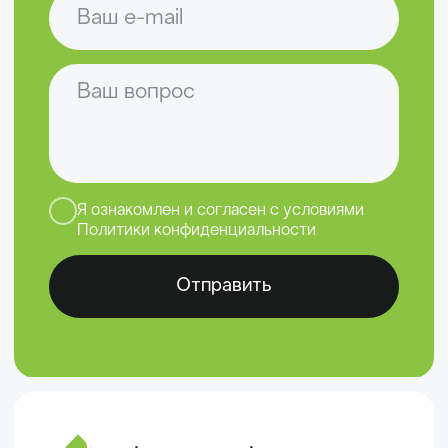
Вы можете написать нам, а наш
менеджер ответит на любые
ваши вопросы
Задать вопрос
Политика конфиденциальности
©2020-2026 Клевер Техно
Создание сайта — ivan3d.pro
,
darabamse