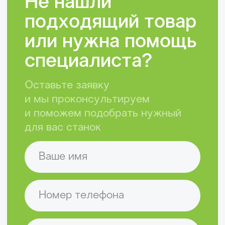
Компания
Наши преимущества
Реквизиты и контакты
+7 (831) 435-12-64
info@clevertechno.ru
Головной офис
г. Нижний Новгород, ул.
Керченская, дом 13, офис 319
Проложить маршрут
Остались вопросы?