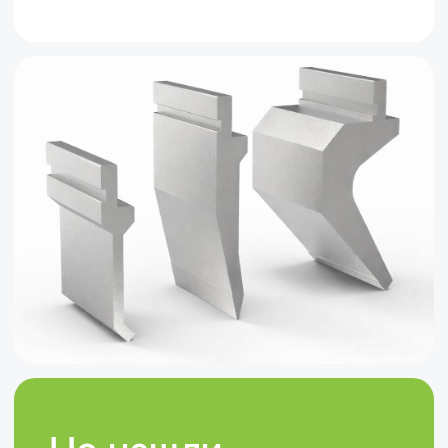
Компания-поставщик сложного
металлообрабатывающего оборудования
нового типа
Оборудование
Листообрабатывающие станки
Металлорежущие станки
Оборудование для производства
металлоконструкций
Гибочный инструмент
Зажимная оснастка
Сервисное обслуживание и
запчасти