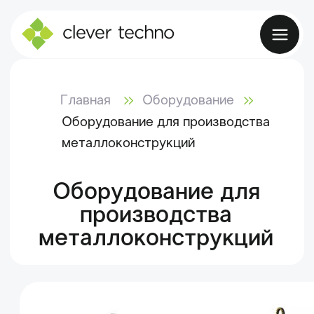
Главная
Оборудование
Оборудование для производства
металлоконструкций
Оборудование для
производства
металлоконструкций
Тру
Профилегибочные
Лазерная резка
об
станки