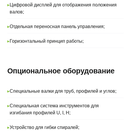
Я ознакомлен и согласен с условиями
▸
Цифровой дисплей для отображения положения
Политики конфиденциальности
валов;
Отправить
▸
Отдельная переносная панель управления;
▸
Горизонтальный принцип работы;
Компания-поставщик сложного
Опциональное оборудование
металлообрабатывающего оборудования
нового типа
▸
Специальные валки для труб, профилей и углов;
Оборудование
Листообрабатывающие станки
▸
Специальная система инструментов для
Металлорежущие станки
изгибания профилей U, I, H;
Оборудование для производства
▸
Устройство для гибки спиралей;
металлоконструкций