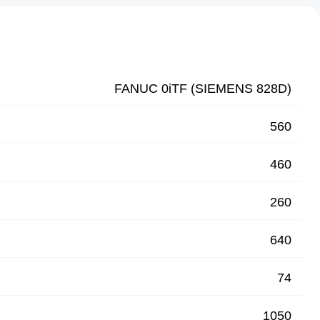
FANUC 0iTF (SIEMENS 828D)
560
460
260
640
74
1050