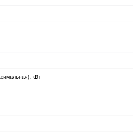
⠀
⠀
⠀
⠀
симальная), кВт
⠀
⠀
⠀