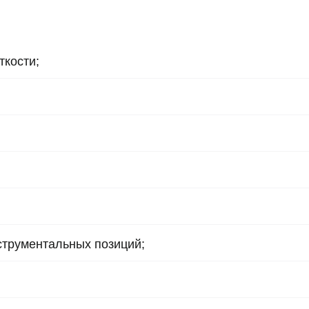
ткости;
струментальных позиций;