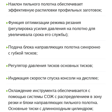
товар или нужна
▸
Наклон пильного полотна обеспечивает
помощь
эффективную распиловки профильных заготовок;
специалиста?
Оставьте заявку
▸
Функция оптимизации режима резания
и мы проконсультируем
(регулировка усилия давления на полотно для
и поможем подобрать нужный
для вас станок
увеличивала срока его службы);
▸
Подача блока направляющих полотна синхронно
с губкой тисков;
▸
Регулятор давления тисков основных тисков;
▸
Индикация скорости спуска консоли на дисплее;
▸
Охлаждение инструмента обеспечивается с
помощью системы СОЖ с распределением в зону
резки и блоки направляющих пильного полотна.
Я ознакомлен и согласен с условиями
Основные тиски с длинноходным цилиндром;
Политики конфиденциальности