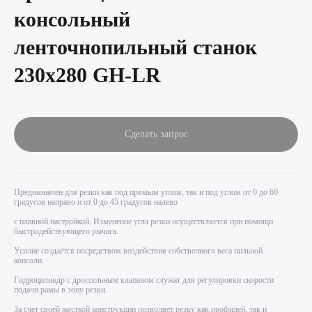
консольный
ленточнопильный станок
230х280 GH-LR
Сделать запрос
Предназначен для резки как под прямым углом, так и под углом от 0 до 60
градусов направо и от 0 до 45 градусов налево
с плавной настройкой. Изменение угла резки осуществляется при помощи
быстродействующего рычага.
Усилие создаётся посредством воздействия собственного веса пильной
консоли.
Гидроцилиндр с дроссельным клапаном служат для регулировки скорости
подачи рамы в зону резки.
За счет своей жесткой конструкции позволяет резку как профилей, так и