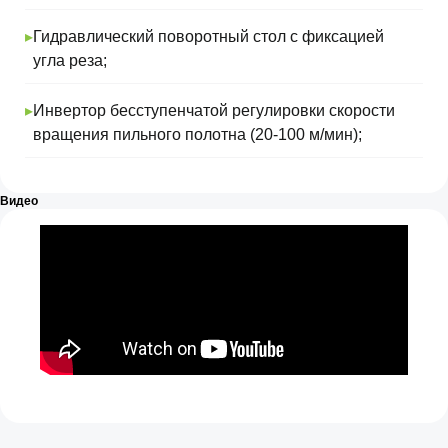
Отправить
▸
Гидравлический поворотный стол с фиксацией
угла реза;
▸
Инвертор бесступенчатой регулировки скорости
вращения пильного полотна (20-100 м/мин);
Компания-поставщик сложного
Видео
металлообрабатывающего оборудования
нового типа
Оборудование
Листообрабатывающие станки
Металлорежущие станки
Оборудование для производства
металлоконструкций