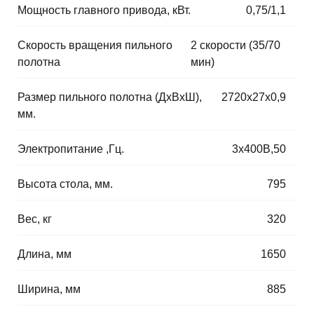
Мощность главного привода, кВт.
⠀
0,75/1,1
Скорость вращения пильного
⠀
2 скорости (35/70
полотна
мин)
Размер пильного полотна (ДхВхШ),
⠀
2720х27х0,9
мм.
Электропитание ,Гц.
⠀
3х400В,50
Высота стола, мм.
⠀
795
Вес, кг
⠀
320
Длина, мм
⠀
1650
Ширина, мм
⠀
885