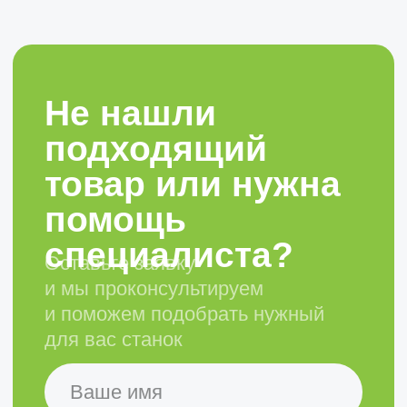
Гибочный инструмент
Зажимная оснастка
Сервисное обслуживание и
запчасти
Компания
Наши преимущества
Реквизиты и контакты
+7 (831) 435-12-64
info@clevertechno.ru
Головной офис
г. Нижний Новгород, ул.
Керченская, дом 13, офис 319
Проложить маршрут