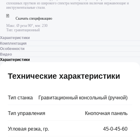
сплошных прутков из широкого спектра материалов включая нержавеющие и
инструментальные стали.
Скачать спецификацию
Макс. Ø реза 90°, мм: 230
Тип: гравитационный
Характеристики
Комплектация
Особенности
Видео
Характеристики
Технические характеристики
Тип станка
⠀
Гравитационный консольный (ручной)
Тип управления
⠀
Кнопочная панель
Угловая резка, гр.
⠀
45-0-45-60