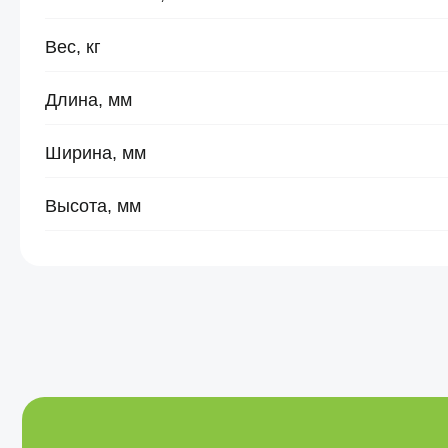
Вес, кг
Длина, мм
Ширина, мм
Высота, мм
Не нашли
подходящий то
или нужна пом
специалиста?
Оставьте заявку и мы проконсультируем