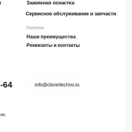
info@clevertechno.ru
Создание сайта — ivan3d.pro
,
darabamse