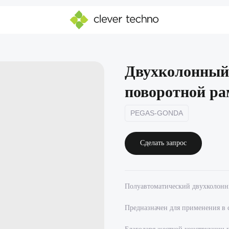
Двухколонный
поворотной р
PEGAS-GONDA
Сделать запрос
Полуавтоматический двухколонн
Предназначен для применения в 