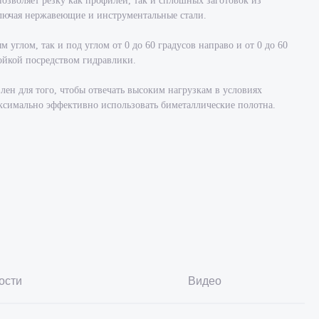
озволяет резку как профилей, так и сплошных заготовок из
лючая нержавеющие и инструментальные стали.
 углом, так и под углом от 0 до 60 градусов направо и от 0 до 60
ройкой посредством гидравлики.
ен для того, чтобы отвечать высоким нагрузкам в условиях
ксимально эффективно использовать биметаллические полотна.
ости
Видео