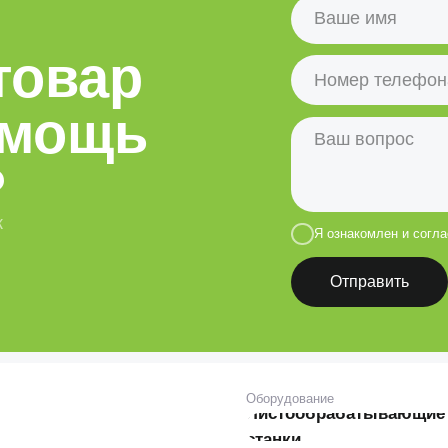
Я ознакомлен и согласен с условиями
Отправить
Оборудование
Листообрабатывающие
Г
станки
Металлорежущие станки
З
Оборудование для
Се
производства
металлоконструкций
Ко
Н
Р