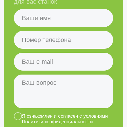
г. Нижний Новгород, ул.
Керченская, дом 13, офис 319
Проложить маршрут
Остались вопросы?
Вы можете написать нам, а наш
менеджер ответит на любые
ваши вопросы
Задать вопрос
Политика конфиденциальности
©2020-2026 Клевер Техно
Создание сайта — ivan3d.pro
,
darabamse