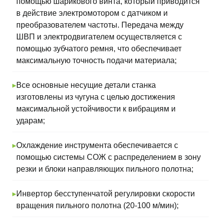
помощью шарикового винта, который приводится
Не нашли
в действие электромотором с датчиком и
подходящий
преобразователем частоты. Передача между
товар или нужна
ШВП и электродвигателем осуществляется с
помощь
помощью зубчатого ремня, что обеспечивает
максимальную точность подачи материала;
специалиста?
Оставьте заявку
и мы проконсультируем
▸
Все основные несущие детали станка
и поможем подобрать нужный
для вас станок
изготовлены из чугуна с целью достижения
максимальной устойчивости к вибрациям и
ударам;
▸
Охлаждение инструмента обеспечивается с
помощью системы СОЖ с распределением в зону
резки и блоки направляющих пильного полотна;
▸
Инвертор бесступенчатой регулировки скорости
вращения пильного полотна (20-100 м/мин);