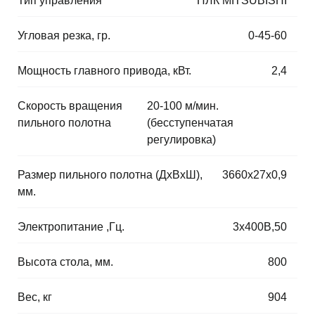
Тип управления
⠀
ПЛК MITSUBISHI
Угловая резка, гр.
⠀
0-45-60
Мощность главного привода, кВт.
⠀
2,4
Скорость вращения
⠀
20-100 м/мин.
пильного полотна
(бесступенчатая
регулировка)
Размер пильного полотна (ДхВхШ),
⠀
3660х27х0,9
мм.
Электропитание ,Гц.
⠀
3х400В,50
Высота стола, мм.
⠀
800
Вес, кг
⠀
904