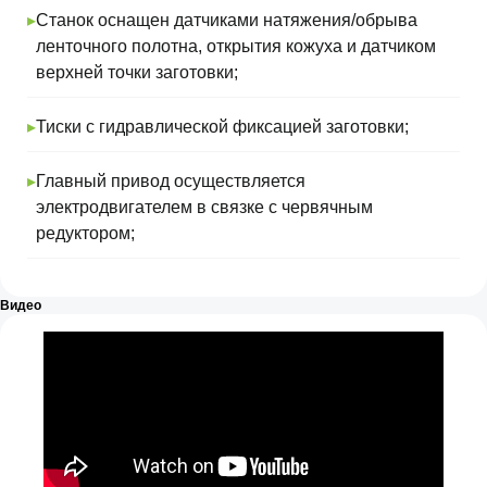
▸
Станок оснащен датчиками натяжения/обрыва
Я ознакомлен и согласен с условиями
ленточного полотна, открытия кожуха и датчиком
Политики конфиденциальности
верхней точки заготовки;
Отправить
▸
Тиски с гидравлической фиксацией заготовки;
▸
Главный привод осуществляется
электродвигателем в связке с червячным
редуктором;
Компания-поставщик сложного
металлообрабатывающего оборудования
Видео
нового типа
Оборудование
Листообрабатывающие станки
Металлорежущие станки