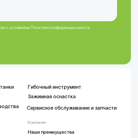
рвисное обслуживание и запчасти
мпания
ши преимущества
квизиты и контакты
info@clevertechno.ru