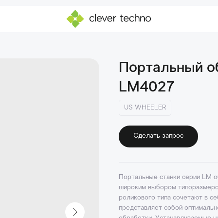
Портальный о
LM4027
US WHEELER
Сделать запрос
Портальные станки серии LM о
широким выбором типоразмеров
роликового типа сочетают в се
представляет собой оптималь