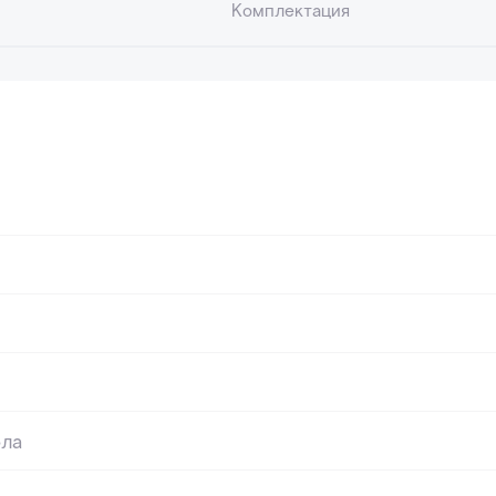
Комплектация
⠀
⠀
⠀
⠀
⠀
ола