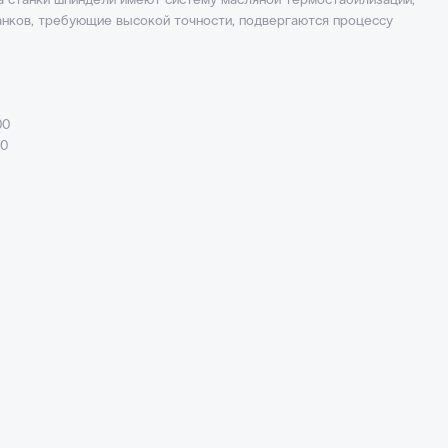
а станки шпиндели имеют систему масляной термостабилизации,
анков, требующие высокой точности, подвергаются процессу
00
00