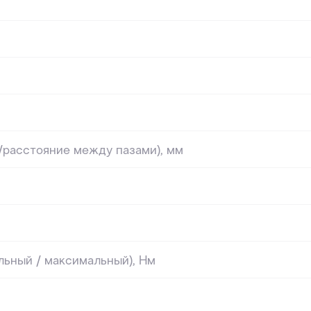
⠀
⠀
⠀
⠀
/расстояние между пазами), мм
⠀
⠀
ьный / максимальный), Нм
⠀