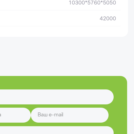
10300*5760*5050
42000
 Политики конфиденциальности
ибочный инструмент
ажимная оснастка