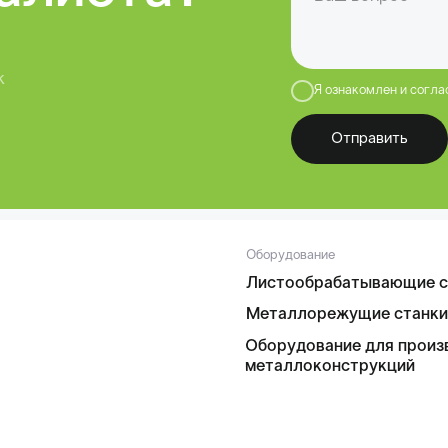
Оборудование для производства
Се
металлоконструкций
Ко
На
Ре
+7 (831) 435-12-64
Головной офис
г. Нижний Новгород, ул. Керченская,
дом 13, офис 319
Проложить маршрут