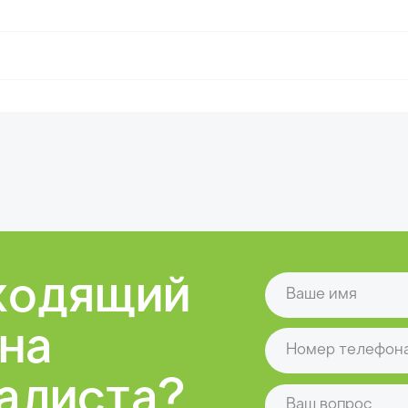
⠀
одящий
⠀
а
иста?
Я ознакомлен и согласен с условиями
Отправить
Оборудование
Листообрабатывающие станки
Г
Металлорежущие станки
З