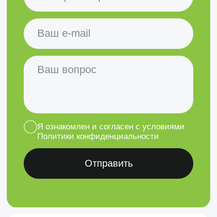
+7 (831) 435-12-64
info@clevertechno.ru
Головной офис
г. Нижний Новгород, ул.
Керченская, дом 13, офис 319
Проложить маршрут
Остались вопросы?
Вы можете написать нам, а наш
менеджер ответит на любые
ваши вопросы
Задать вопрос