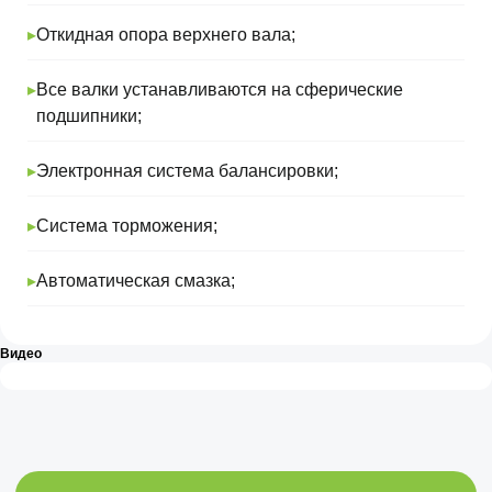
▸
Откидная опора верхнего вала;
▸
Все валки устанавливаются на сферические
подшипники;
▸
Электронная система балансировки;
Я ознакомлен и согласен с условиями
Политики конфиденциальности
▸
Система торможения;
Отправить
▸
Автоматическая смазка;
Видео
Компания-поставщик сложного
металлообрабатывающего оборудования
нового типа