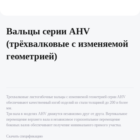
Вальцы серии AHV
(трёхвалковые c изменяемой
геометрией)
Трехвалковые листогибочные вальцы с изменяемой геометрией серии AHV
обеспечивают качественный изгиб изделий из стали толщиной до 200 и более
мм.
Три вала в моделях AHV движутся независимо друг от друга. Вертикальное
перемещение верхнего вала и независимое горизонтальное перемещение
боковых валов обеспечивают получение минимального прямого участка.
Скачать спецификацию