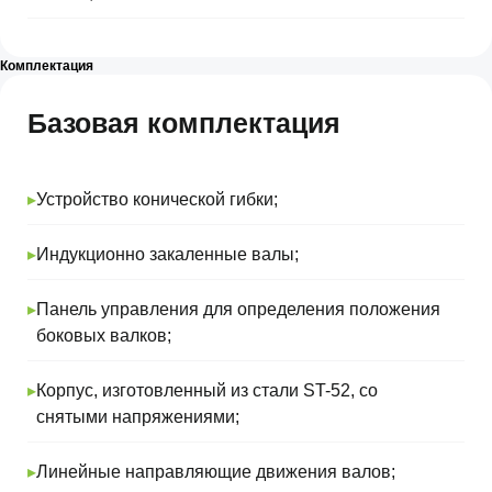
Комплектация
Базовая комплектация
Не нашли
▸
Устройство конической гибки;
подходящий
товар или нужна
▸
Индукционно закаленные валы;
помощь
специалиста?
▸
Панель управления для определения положения
Оставьте заявку
боковых валков;
и мы проконсультируем
и поможем подобрать нужный
для вас станок
▸
Корпус, изготовленный из стали ST-52, со
снятыми напряжениями;
▸
Линейные направляющие движения валов;